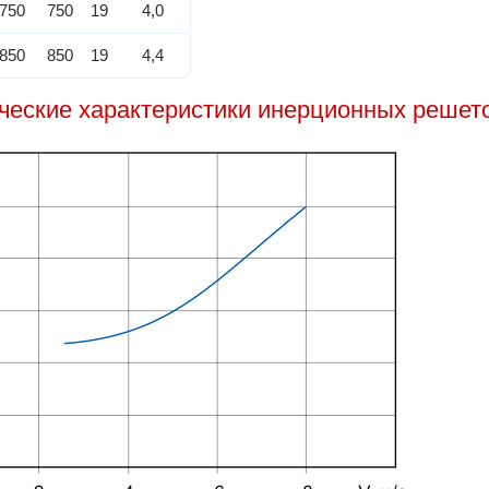
750
750
19
4,0
850
850
19
4,4
еские характеристики инерционных решет