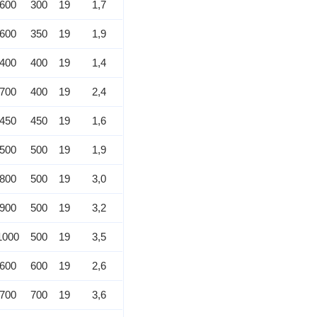
600
300
19
1,7
600
350
19
1,9
400
400
19
1,4
700
400
19
2,4
450
450
19
1,6
500
500
19
1,9
800
500
19
3,0
900
500
19
3,2
1000
500
19
3,5
600
600
19
2,6
700
700
19
3,6