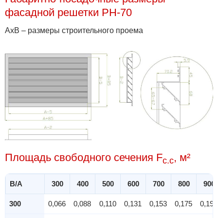
фасадной решетки РН-70
АхВ – размеры строительного проема
Площадь свободного сечения F
, м²
c.c
B/A
300
400
500
600
700
800
900
300
0,066
0,088
0,110
0,131
0,153
0,175
0,197