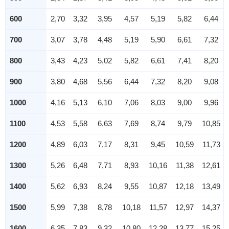
600
2,70
3,32
3,95
4,57
5,19
5,82
6,44
700
3,07
3,78
4,48
5,19
5,90
6,61
7,32
800
3,43
4,23
5,02
5,82
6,61
7,41
8,20
900
3,80
4,68
5,56
6,44
7,32
8,20
9,08
1000
4,16
5,13
6,10
7,06
8,03
9,00
9,96
1100
4,53
5,58
6,63
7,69
8,74
9,79
10,85
1200
4,89
6,03
7,17
8,31
9,45
10,59
11,73
1300
5,26
6,48
7,71
8,93
10,16
11,38
12,61
1400
5,62
6,93
8,24
9,55
10,87
12,18
13,49
1500
5,99
7,38
8,78
10,18
11,57
12,97
14,37
1600
6,35
7,83
9,32
10,80
12,28
13,77
15,25