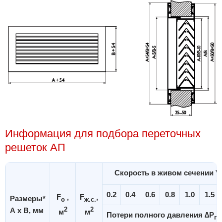
Информация для подбора переточных
решеток АП
Скорость в живом сечении V
0.2
0.4
0.6
0.8
1.0
1.5
F
,
F
,
Размеры*
o
ж.с.
А х В, мм
2
2
м
м
Потери полного давления ∆P
по