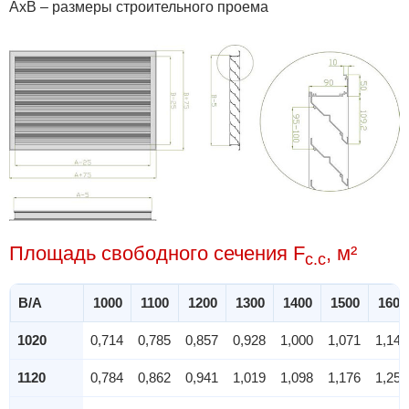
АхВ – размеры строительного проема
Площадь свободного сечения F
, м²
c.c
B/A
1000
1100
1200
1300
1400
1500
1600
1020
0,714
0,785
0,857
0,928
1,000
1,071
1,142
1120
0,784
0,862
0,941
1,019
1,098
1,176
1,254