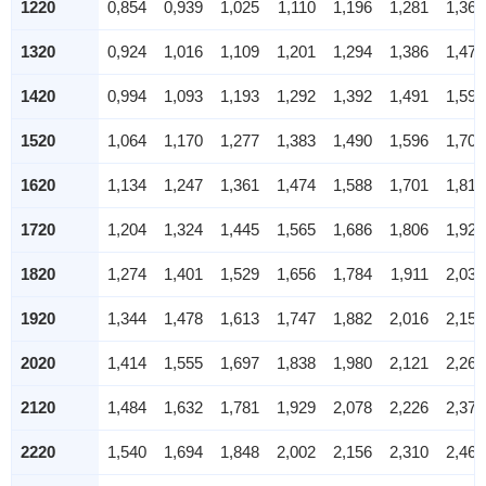
1220
0,854
0,939
1,025
1,110
1,196
1,281
1,366
1320
0,924
1,016
1,109
1,201
1,294
1,386
1,478
1420
0,994
1,093
1,193
1,292
1,392
1,491
1,590
1520
1,064
1,170
1,277
1,383
1,490
1,596
1,702
1620
1,134
1,247
1,361
1,474
1,588
1,701
1,814
1720
1,204
1,324
1,445
1,565
1,686
1,806
1,926
1820
1,274
1,401
1,529
1,656
1,784
1,911
2,038
1920
1,344
1,478
1,613
1,747
1,882
2,016
2,150
2020
1,414
1,555
1,697
1,838
1,980
2,121
2,262
2120
1,484
1,632
1,781
1,929
2,078
2,226
2,374
2220
1,540
1,694
1,848
2,002
2,156
2,310
2,464