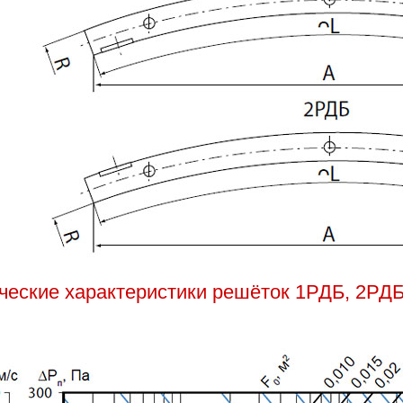
еские характеристики решёток 1РДБ, 2РДБ 