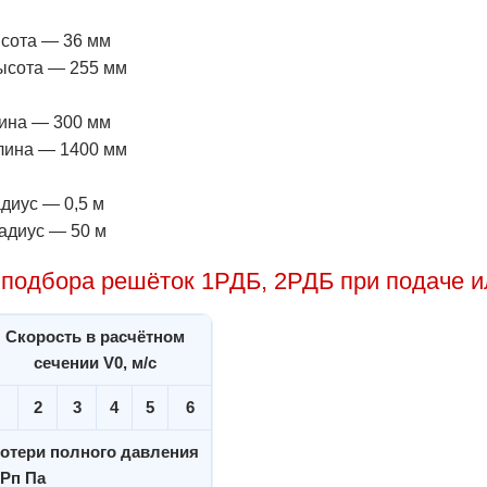
сота — 36 мм
ысота — 255 мм
ина — 300 мм
лина — 1400 мм
диус — 0,5 м
адиус — 50 м
подбора решёток 1РДБ, 2РДБ при подаче и
Скорость в расчётном
сечении V0, м/с
2
3
4
5
6
отери полного давления
Pп Па