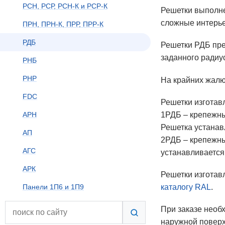
РСН, РСР, РСН-К и РСР-К
Решетки выполне
сложные интерье
ПРН, ПРН-К, ПРР, ПРР-К
РДБ
Решетки РДБ пре
заданного радиу
РНБ
РНР
На крайних жалю
FDC
Решетки изготав
1РДБ
– крепежны
АРН
Решетка устанав
АП
2РДБ
– крепежны
АГС
устанавливается
АРК
Решетки изготав
каталогу RAL
.
Панели 1П6 и 1П9
При заказе необ
наружной поверх