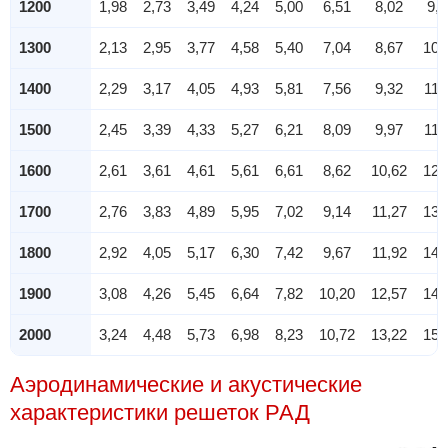
1200
1,98
2,73
3,49
4,24
5,00
6,51
8,02
9,5
1300
2,13
2,95
3,77
4,58
5,40
7,04
8,67
10,
1400
2,29
3,17
4,05
4,93
5,81
7,56
9,32
11,
1500
2,45
3,39
4,33
5,27
6,21
8,09
9,97
11,
1600
2,61
3,61
4,61
5,61
6,61
8,62
10,62
12,
1700
2,76
3,83
4,89
5,95
7,02
9,14
11,27
13,
1800
2,92
4,05
5,17
6,30
7,42
9,67
11,92
14,
1900
3,08
4,26
5,45
6,64
7,82
10,20
12,57
14,
2000
3,24
4,48
5,73
6,98
8,23
10,72
13,22
15,
Аэродинамические и акустические
характеристики решеток РАД