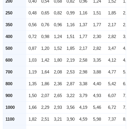
200
0,40
0,54
0,68
0,82
0,96
1,24
1,52
1,8
250
0,48
0,65
0,82
0,99
1,16
1,51
1,85
2,1
350
0,56
0,76
0,96
1,16
1,37
1,77
2,17
2,5
400
0,72
0,98
1,24
1,51
1,77
2,30
2,82
3,3
500
0,87
1,20
1,52
1,85
2,17
2,82
3,47
4,1
600
1,03
1,42
1,80
2,19
2,58
3,35
4,12
4,9
700
1,19
1,64
2,08
2,53
2,98
3,88
4,77
5,6
800
1,35
1,86
2,36
2,87
3,38
4,40
5,42
6,4
900
1,50
2,07
2,65
3,22
3,79
4,93
6,07
7,2
1000
1,66
2,29
2,93
3,56
4,19
5,46
6,72
7,9
1100
1,82
2,51
3,21
3,90
4,59
5,98
7,37
8,7