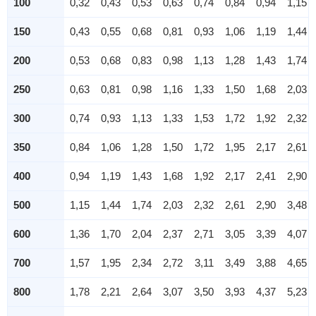
100
0,32
0,43
0,53
0,63
0,74
0,84
0,94
1,15
150
0,43
0,55
0,68
0,81
0,93
1,06
1,19
1,44
200
0,53
0,68
0,83
0,98
1,13
1,28
1,43
1,74
250
0,63
0,81
0,98
1,16
1,33
1,50
1,68
2,03
300
0,74
0,93
1,13
1,33
1,53
1,72
1,92
2,32
350
0,84
1,06
1,28
1,50
1,72
1,95
2,17
2,61
400
0,94
1,19
1,43
1,68
1,92
2,17
2,41
2,90
500
1,15
1,44
1,74
2,03
2,32
2,61
2,90
3,48
600
1,36
1,70
2,04
2,37
2,71
3,05
3,39
4,07
700
1,57
1,95
2,34
2,72
3,11
3,49
3,88
4,65
800
1,78
2,21
2,64
3,07
3,50
3,93
4,37
5,23