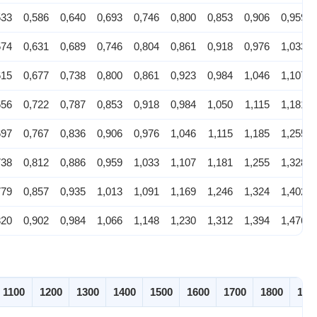
533
0,586
0,640
0,693
0,746
0,800
0,853
0,906
0,959
574
0,631
0,689
0,746
0,804
0,861
0,918
0,976
1,033
615
0,677
0,738
0,800
0,861
0,923
0,984
1,046
1,107
656
0,722
0,787
0,853
0,918
0,984
1,050
1,115
1,181
697
0,767
0,836
0,906
0,976
1,046
1,115
1,185
1,255
738
0,812
0,886
0,959
1,033
1,107
1,181
1,255
1,328
779
0,857
0,935
1,013
1,091
1,169
1,246
1,324
1,402
820
0,902
0,984
1,066
1,148
1,230
1,312
1,394
1,476
1100
1200
1300
1400
1500
1600
1700
1800
190