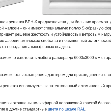
ная решетка ВРН-К предназначена для больших проемов. д
й жалюзи – они имеют специальную полую S-образную фор
 придает решетке жесткость и устойчивость к ветровым наг
ие аэродинамические свойства и повышенный эстетический 
 от попадания атмосферных осадков.
озможно изготовить любого размера до 6000х3000 мм с га
озможность оснащения адаптером для присоединения к во
и решеток используется запатентованный алюминиевый п
шетки окрашены полиэфирной порошковой краской белого 
ие в другие стандартные
цвета по шкале RAL
.