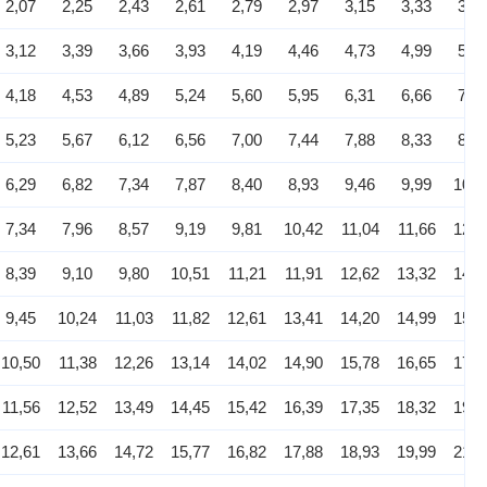
2,07
2,25
2,43
2,61
2,79
2,97
3,15
3,33
3,5
3,12
3,39
3,66
3,93
4,19
4,46
4,73
4,99
5,2
4,18
4,53
4,89
5,24
5,60
5,95
6,31
6,66
7,0
5,23
5,67
6,12
6,56
7,00
7,44
7,88
8,33
8,7
6,29
6,82
7,34
7,87
8,40
8,93
9,46
9,99
10,5
7,34
7,96
8,57
9,19
9,81
10,42
11,04
11,66
12,2
8,39
9,10
9,80
10,51
11,21
11,91
12,62
13,32
14,0
9,45
10,24
11,03
11,82
12,61
13,41
14,20
14,99
15,7
10,50
11,38
12,26
13,14
14,02
14,90
15,78
16,65
17,5
11,56
12,52
13,49
14,45
15,42
16,39
17,35
18,32
19,2
12,61
13,66
14,72
15,77
16,82
17,88
18,93
19,99
21,0