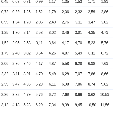
0,45
0,63
0,81
0,99
1,17
1,35
1,53
1,71
1,89
0,72
0,99
1,25
1,52
1,79
2,06
2,32
2,59
2,86
0,99
1,34
1,70
2,05
2,40
2,76
3,11
3,47
3,82
1,25
1,70
2,14
2,58
3,02
3,46
3,91
4,35
4,79
1,52
2,05
2,58
3,11
3,64
4,17
4,70
5,23
5,76
1,79
2,40
3,02
3,64
4,26
4,87
5,49
6,11
6,72
2,06
2,76
3,46
4,17
4,87
5,58
6,28
6,98
7,69
2,32
3,11
3,91
4,70
5,49
6,28
7,07
7,86
8,66
2,59
3,47
4,35
5,23
6,11
6,98
7,86
8,74
9,62
2,86
3,82
4,79
5,76
6,72
7,69
8,66
9,62
10,59
3,12
4,18
5,23
6,29
7,34
8,39
9,45
10,50
11,56