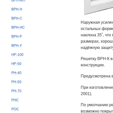
ВРН-МН
ВРН-Н
ВРН-С
Наружная усилен
ВРН-НС
остальных формо
наклона 35˚, что
ВРН-Р
размерах, хорош
ВРН-У
надёжную защиту
НР-100
Решетку ВРН-К в
НР-50
конструкции.
РН-40
Предусмотрена в
РН-50
При изготовлени
РН-70
2001).
РНС
По умолчанию ре
РОС
возможно покрыт