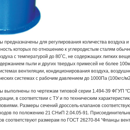
ы предназначены для регулирования количества воздуха 
вность которых по отношению к углеродистым сталям обычн
оздуха с температурой до 80˚С, не содержащих липких вещ
одержанием пыли и других твердых примесей не более 100м
истемах вентиляции, кондиционирования воздуха, воздушн
ческих системах с рабочим давлением до 1000Па (100кгс/м2
ы выполнены по чертежам типовой серии 1.494-39 ФГУП “
рации, в соответствии с ТУ и по техническим характеристи
ловиями. Размеры сечений дроссель-клапанов соответству
водов по положению 21 СНиП 2.04.05-91. Присоединитель
ов соответствуют размерам по ГОСТ 26270-84 “Фланцы вен