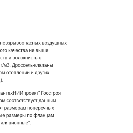
и невзрывоопасных воздушных
ого качества не выше
еств и волокнистых
г/м3. Дроссель-клапаны
ом отоплении и других
).
СантехНИИпроект” Госстроя
кам соответствует данным
ют размерам поперечных
ные размеры по фланцам
тиляционные”.