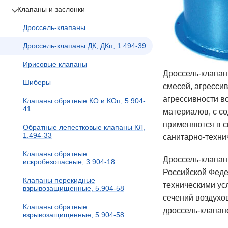
Клапаны и заслонки
Дроссель-клапаны
Дроссель-клапаны ДК, ДКп, 1.494-39
Ирисовые клапаны
Дроссель-клапан
Шиберы
смесей, агресси
агрессивности в
Клапаны обратные КО и КОп, 5.904-
41
материалов, с с
применяются в с
Обратные лепестковые клапаны КЛ,
1.494-33
санитарно-техни
Клапаны обратные
Дроссель-клапан
искробезопасные, 3.904-18
Российской Феде
Клапаны перекидные
техническими ус
взрывозащищенные, 5.904-58
сечений воздухо
Клапаны обратные
дроссель-клапан
взрывозащищенные, 5.904-58