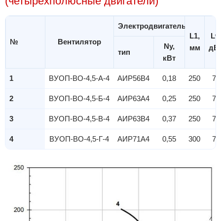
(четырехполюсные двигатели)
Электродвигатель
L1,
Lw
№
Вентилятор
Ny,
мм
дБ
тип
кВт
1
ВУОП-ВО-4,5-А-4
АИР56B4
0,18
250
70
2
ВУОП-ВО-4,5-Б-4
АИР63A4
0,25
250
75
3
ВУОП-ВО-4,5-В-4
АИР63B4
0,37
250
73
4
ВУОП-ВО-4,5-Г-4
АИР71A4
0,55
300
74