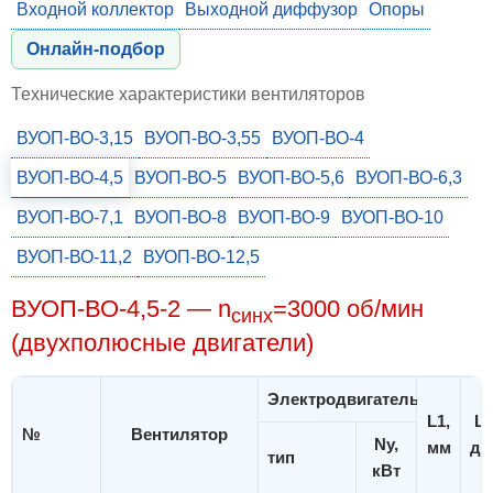
Входной коллектор
Выходной диффузор
Опоры
Онлайн-подбор
Технические характеристики вентиляторов
ВУОП-ВО-3,15
ВУОП-ВО-3,55
ВУОП-ВО-4
ВУОП-ВО-4,5
ВУОП-ВО-5
ВУОП-ВО-5,6
ВУОП-ВО-6,3
ВУОП-ВО-7,1
ВУОП-ВО-8
ВУОП-ВО-9
ВУОП-ВО-10
ВУОП-ВО-11,2
ВУОП-ВО-12,5
ВУОП-ВО-4,5-2 — n
=3000 об/мин
синх
(двухполюсные двигатели)
Электродвигатель
L1,
Lw
№
Вентилятор
Ny,
мм
дБ
тип
кВт