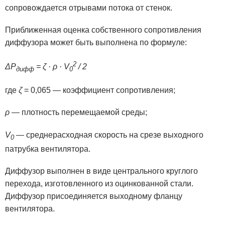
сопровождается отрывами потока от стенок.
Приближенная оценка собственного сопротивления
диффузора может быть выполнена по формуле:
2
ΔP
= ζ · ρ · V
/ 2
дифф
0
где
ζ
= 0,065 — коэффициент сопротивления;
ρ
— плотность перемещаемой среды;
V
— среднерасходная скорость на срезе выходного
0
патрубка вентилятора.
Диффузор выполнен в виде центрального круглого
перехода, изготовленного из оцинкованной стали.
Диффузор присоединяется выходному фланцу
вентилятора.