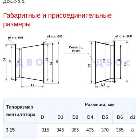
ДВОс-5,6.
Габаритные и присоединительные
размеры
Размеры, мм
Типоразмер
вентилятора
D
D1
D2
D4
D5
D6
d1
3,15
315
345
385
405
370
355
8