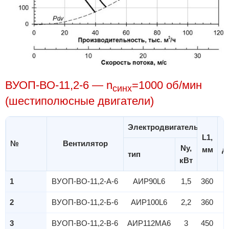
ВУОП-ВО-11,2-6 — n
=1000 об/мин
синх
(шестиполюсные двигатели)
Электродвигатель
L1,
L
№
Вентилятор
Ny,
мм
д
тип
кВт
1
ВУОП-ВО-11,2-А-6
АИР90L6
1,5
360
2
ВУОП-ВО-11,2-Б-6
АИР100L6
2,2
360
3
ВУОП-ВО-11,2-В-6
АИР112MA6
3
450