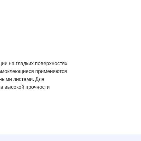
ии на гладких поверхностях
 самоклеющиеся применяются
ными листами. Для
а высокой прочности