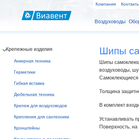
Компания
Контакт
Воздуховоды
Обо
Шипы са
Крепежные изделия
Анкерная техника
Шипы самоклеющи
воздуховоды, шу
Герметики
Самоклеющиеся ш
Гибкая вставка
Толщина защитно
Дюбельная техника
В комплект вход
Крепеж для воздуховодов
Крепления для сантехники
Устанавливать п
Поверхность, на
Кронштейны